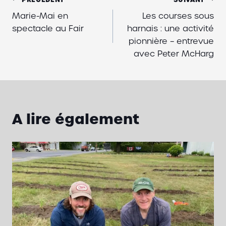
Navigation
Marie-Mai en
Les courses sous
de
spectacle au Fair
harnais : une activité
l'article
pionnière – entrevue
avec Peter McHarg
A lire également